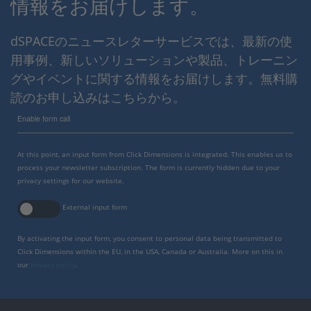
情報をお届けします。
dSPACEのニュースレターサービスでは、最新の使
用事例、新しいソリューションや製品、トレーニン
グやイベントに関する情報をお届けします。無料購
読のお申し込みはこちらから。
Enable form call
At this point, an input form from Click Dimensions is integrated. This enables us to
process your newsletter subscription. The form is currently hidden due to your
privacy settings for our website.
External input form
By activating the input form, you consent to personal data being transmitted to
Click Dimensions within the EU, in the USA, Canada or Australia. More on this in
our
privacy policy
.