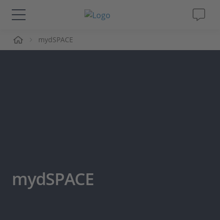
ーム
mydSPACE
ソリューションと製品
サポート
動画
Magazine
企業情報
mydSPACE
採用情報