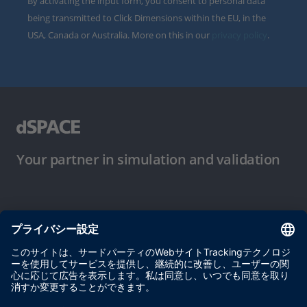
By activating the input form, you consent to personal data
being transmitted to Click Dimensions within the EU, in the
USA, Canada or Australia. More on this in our
privacy policy
.
Your partner in simulation and validation
ご使用条件
プライバシーポリシー
約款