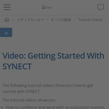
ム
メディアセンター
すべての動画
Tutorial Videos
ソリューションと製品
サポート
動画
Video: Getting Started With
SYNECT
Magazine
企業情報
The following tutorial videos show you how to get
started with SYNECT.​
採用情報
The tutorial videos show you:
How to configure and work with an evaluation system.