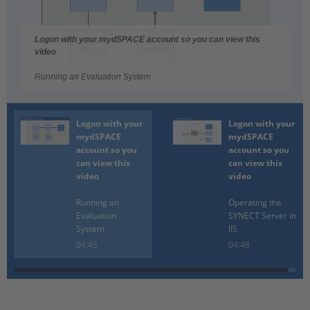
Logon with your mydSPACE account so you can view this
video
Running an Evaluation System
Logon with your
Logon with your
mydSPACE
mydSPACE
account so you
account so you
can view this
can view this
video
video
Running an
Operating the
Evaluation
SYNECT Server in
System
IIS
04:45
04:48