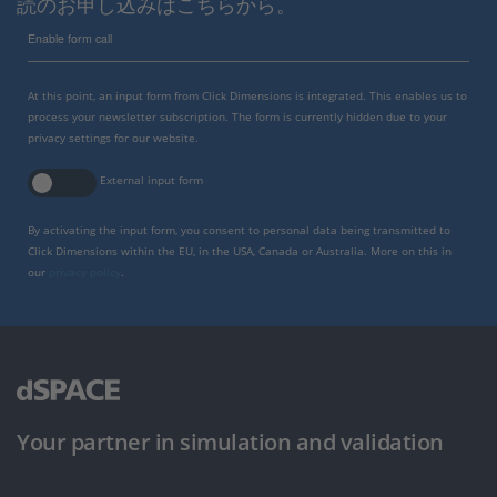
読のお申し込みはこちらから。
Enable form call
At this point, an input form from Click Dimensions is integrated. This enables us to
process your newsletter subscription. The form is currently hidden due to your
privacy settings for our website.
External input form
By activating the input form, you consent to personal data being transmitted to
Click Dimensions within the EU, in the USA, Canada or Australia. More on this in
our
privacy policy
.
Your partner in simulation and validation