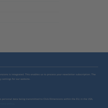
mensions is integrated. This enables us to process your newsletter subscription. The
y settings for our website.
to personal data being transmitted to Click Dimensions within the EU, in the USA,
rivacy policy
.