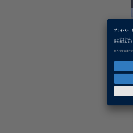
Running a Simple
Application with a
Configured
EtherCAT Master
01:34