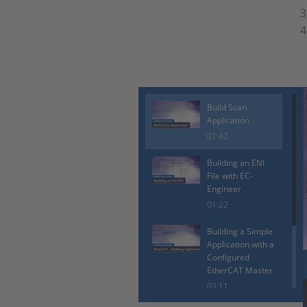
Build Scan
Application
01:42
Building an ENI
File with EC-
Engineer
01:22
Building a Simple
Application with a
Configured
EtherCAT Master
03:11