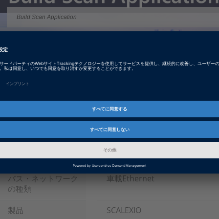
Build Scan Application
製品情報
SCALEXIO
RCPおよびHILアプリケーション用のスケーラブルなモジュ
Tags
Date
2023-07-24
動画
チュートリアル動画
バス・ネットワーク
車載Ethernet
の種類
製品
SCALEXIO