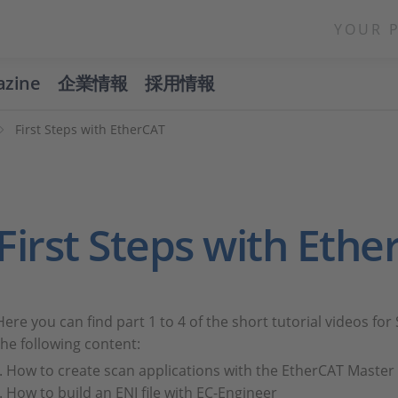
YOUR 
azine
企業情報
採用情報
First Steps with EtherCAT
First Steps with Eth
Here you can find part 1 to 4 of the short tutorial videos fo
the following content:
How to create scan applications with the EtherCAT Master
How to build an ENI file with EC-Engineer