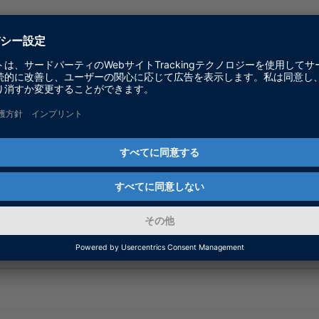
ager
ーション、検査、および操作目的に応じて最適なdSPAC
選択し、LIN、CAN、CAN FD、およびJ1939のバス
ることができます。