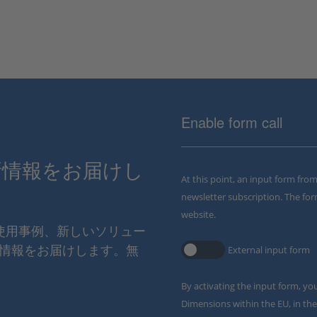
Enable form call
新情報をお届けし
At this point, an input form fro
newsletter subscription. The for
website.
の使用事例、新しいソリュー
情報をお届けします。無
External input form
By activating the input form, yo
Dimensions within the EU, in the