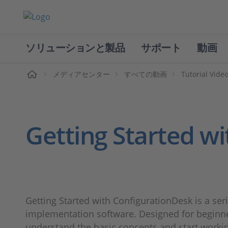
ソリューションと製品
サポート
動画
ホーム
メディアセンター
すべての動画
Tutorial Vide
Getting Started w
Getting Started with ConfigurationDesk is a ser
implementation software. Designed for beginne
understand the basic concepts and start working