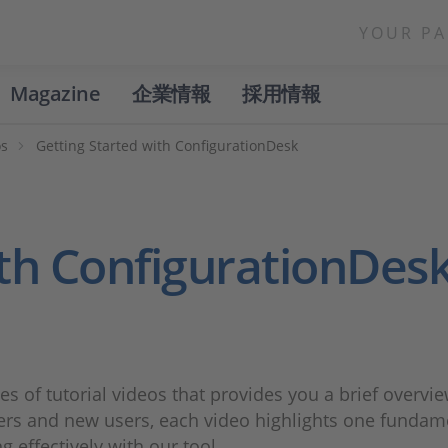
YOUR PA
Magazine
企業情報
採用情報
os
Getting Started with ConfigurationDesk
ith ConfigurationDes
ies of tutorial videos that provides you a brief overv
rs and new users, each video highlights one fundame
 effectively with our tool.