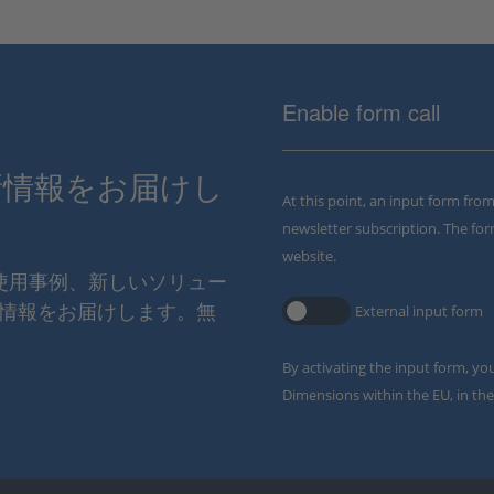
Enable form call
新情報をお届けし
At this point, an input form fro
newsletter subscription. The for
website.
の使用事例、新しいソリュー
情報をお届けします。無
External input form
By activating the input form, yo
Dimensions within the EU, in the