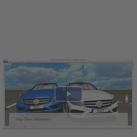
Play
Video
Step-Steer Maneuver