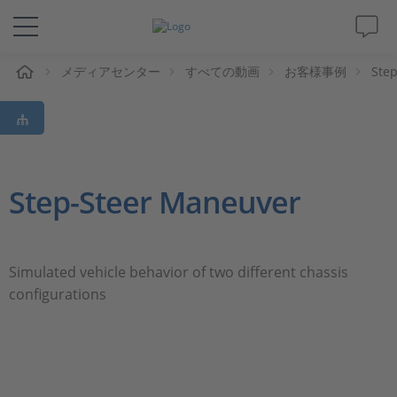
ム
メディアセンター
すべての動画
お客様事例
Ste
ソリューションと製品
サポート
動画
Step-Steer Maneuver
Magazine
Simulated vehicle behavior of two different chassis
企業情報
configurations
採用情報