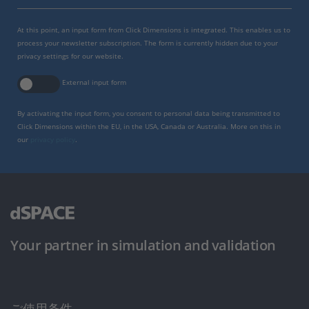
At this point, an input form from Click Dimensions is integrated. This enables us to
process your newsletter subscription. The form is currently hidden due to your
privacy settings for our website.
External input form
By activating the input form, you consent to personal data being transmitted to
Click Dimensions within the EU, in the USA, Canada or Australia. More on this in
our
privacy policy
.
Your partner in simulation and validation
ご使用条件