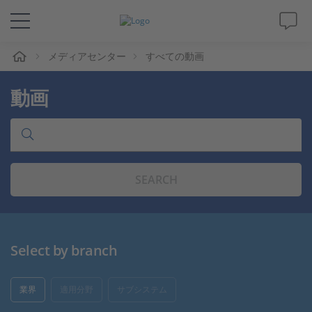
ム
メディアセンター
すべての動画
ソリューションと製品
動画
サポート
動画
SEARCH
Magazine
企業情報
Select by branch
採用情報
業界
適用分野
サブシステム