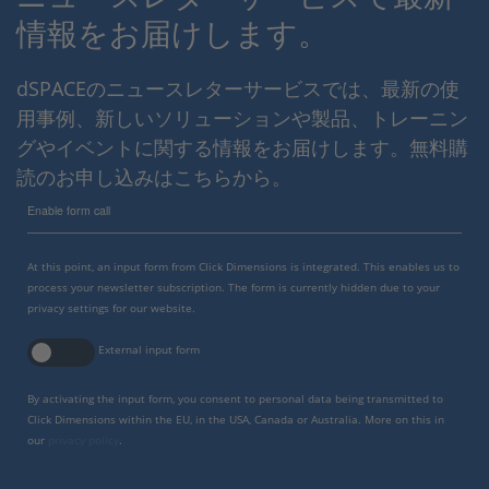
情報をお届けします。
dSPACEのニュースレターサービスでは、最新の使
用事例、新しいソリューションや製品、トレーニン
グやイベントに関する情報をお届けします。無料購
読のお申し込みはこちらから。
Enable form call
At this point, an input form from Click Dimensions is integrated. This enables us to
process your newsletter subscription. The form is currently hidden due to your
privacy settings for our website.
External input form
By activating the input form, you consent to personal data being transmitted to
Click Dimensions within the EU, in the USA, Canada or Australia. More on this in
our
privacy policy
.