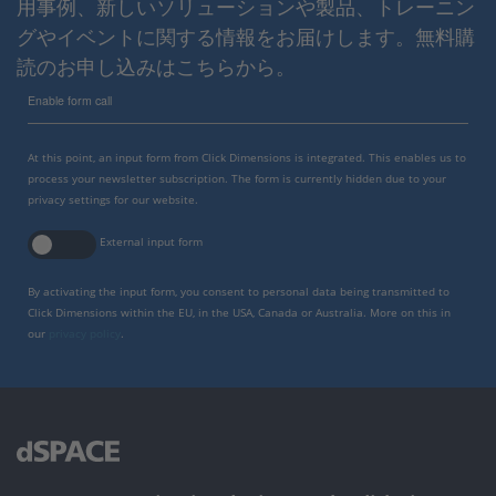
用事例、新しいソリューションや製品、トレーニン
グやイベントに関する情報をお届けします。無料購
読のお申し込みはこちらから。
Enable form call
At this point, an input form from Click Dimensions is integrated. This enables us to
process your newsletter subscription. The form is currently hidden due to your
privacy settings for our website.
External input form
By activating the input form, you consent to personal data being transmitted to
Click Dimensions within the EU, in the USA, Canada or Australia. More on this in
our
privacy policy
.