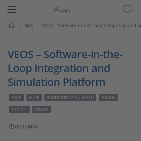
ーム
動画
VEOS – Software-in-the-Loop Integration and S
ソリューションと製品
サポート
VEOS – Software-in-the-
動画
Loop Integration and
Simulation Platform
Magazine
自動車
商用車
先進運転支援システム (ADAS)
自動運転
企業情報
SILテスト
防衛産業
採用情報
02:12MIN