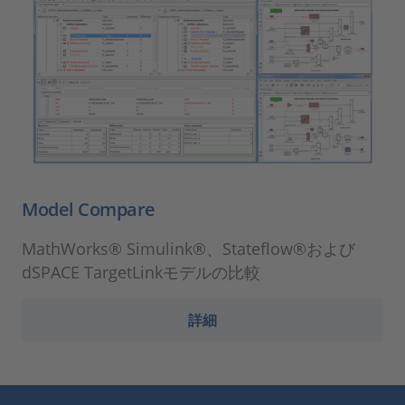
Model Compare
MathWorks® Simulink®、Stateflow®および
dSPACE TargetLinkモデルの比較
詳細