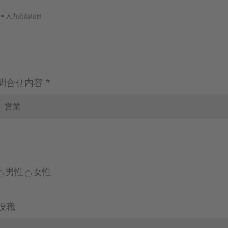
*= 入力必須項目
問合せ内容 *
男性
女性
役職