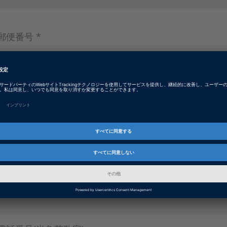
郵便番号 *
州（米国のみ）
国名 *