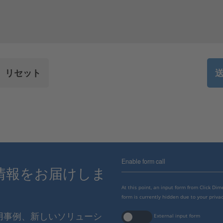
Enable form call
情報をお届けしま
At this point, an input form from Click Di
form is currently hidden due to your privac
使用事例、新しいソリューシ
External input form