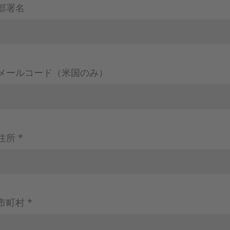
部署名
メールコード（米国のみ）
住所 *
市町村 *