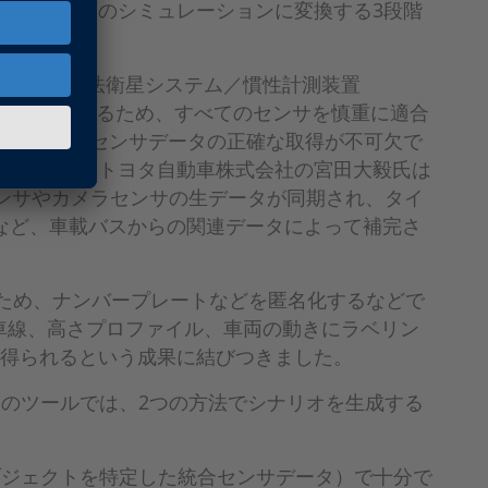
タを高精度のシミュレーションに変換する3段階
、全地球的航法衛星システム／慣性計測装置
精度を確保するため、すべてのセンサを慎重に適合
には、このセンサデータの正確な取得が不可欠で
ました」とトヨタ自動車株式会社の宮田大毅氏は
ARセンサやカメラセンサの生データが同期され、タイ
タなど、車載バスからの関連データによって補完さ
すため、ナンバープレートなどを匿名化するなどで
スで車線、高さプロファイル、車両の動きにラベリン
得られるという成果に結びつきました。
図2）。このツールでは、2つの方法でシナリオを生成する
ブジェクトを特定した統合センサデータ）で十分で