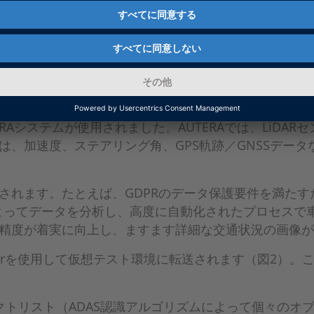
めに、トヨタ自動車株式会社は実際のトラフィックデー
確認のための信頼できる基盤を構築しました（図1）。
な計測を行いました。LiDARユニット、4つのカメラ
で、道路構造や交通の流れを正確にとらえます。最高度の
。「トラフィックオブジェクトの正しい識別と運転操作
路構造と交通の流れの両方を正確に取得できるようにし
ERAシステムが使用されました。AUTERAでは、LiD
は、加速度、ステアリング角、GPS軌跡／GNSSデー
されます。たとえば、GDPRのデータ保護要件を満た
援ツールによってデータを分析し、高度に自動化されたプロセ
精度が着実に向上し、ますます詳細な交通状況の画像が
irtualizerを使用して仮想テスト環境に転送されます（
トリスト（ADAS認識アルゴリズムによって個々のオ