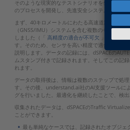
そのような現実的なテストシナリオを生成するた
のプロセスを開発し、先進安全システムの妥当性
まず、40キロメートルにわたる高速道路で大規模
（GNSS/IMU）システムを含む複数のセンサ
しました（「
高精度の適合が不可欠
」も参照）
す。そのため、センサを高い精度で適合して、道
説明します。データの記録には、dSPACEのAUT
ムスタンプ付きで記録されます。そしてこの記録
れます。
データの取得後は、情報は複数のステップで処理
す。その後、understand.ai社のAI支
グを行いました。最適化を継続したことで、検出
収集されたデータは、dSPACEのTraffic V
ことができます。
最も単純なケースでは、記録されたオブジェク