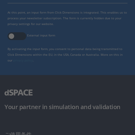
At this point, an input form from Click Dimensions is integrated. This enables us to
process your newsletter subscription. The form is currently hidden due to your
privacy settings for our website.
External input form
By activating the input form, you consent to personal data being transmitted to
Click Dimensions within the EU, in the USA, Canada or Australia. More on this in
our
privacy policy
.
Your partner in simulation and validation
ご使用条件