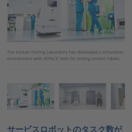
The Korean Testing Laboratory has developed a simulation
In 
environment with dSPACE tools for testing service robots.
ind
cha
サービスロボットのタスク数が