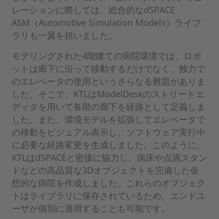
レーションに際しては、総合的なdSPACE
ASM（Automotive Simulation Models）ライブ
ラリも一翼を担いました。
モデリングされた4階建ての病院環境では、ロボ
ットは廊下に沿って移動するだけでなく、独力で
のエレベータの使用というさらなる難題がありま
した。そこで、KTLはModelDeskのストリートエ
ディタを用いて各階の廊下を経路として定義しま
した。また、環境モデルを拡張してエレベータで
の移動をビジュアル表示し、ソフトウェア実行中
に必要な経路変更を生成しました。このように、
KTLはdSPACEと密接に協力し、病床や点滴スタン
ドなどの高品質な3Dオブジェクトを完備した仮
想的な病院を作成しました。これらのオブジェク
トはライブラリに保存されているため、エンドユ
ーザが個別に適用することも可能です。