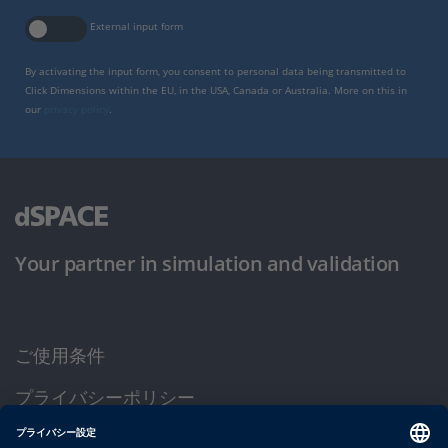
External input form
By activating the input form, you consent to personal data being transmitted to
Click Dimensions within the EU, in the USA, Canada or Australia. More on this in
our
privacy policy
.
Your partner in simulation and validation
ご使用条件
プライバシーポリシー
約款