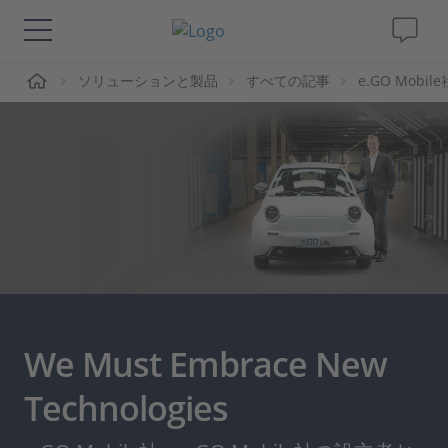
ーム
ソリューションと製品
すべての記事
e.GO Mobile
ソリューションと製品
サポート
動画
Magazine
企業情報
We Must Embrace New
採用情報
Technologies