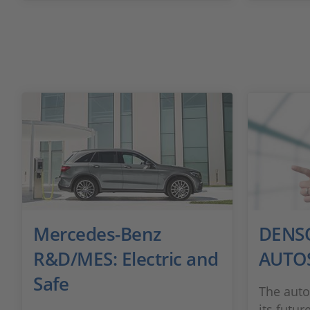
Mercedes-Benz
DENSO
R&D/MES: Electric and
AUTO
Safe
The auto
its futur