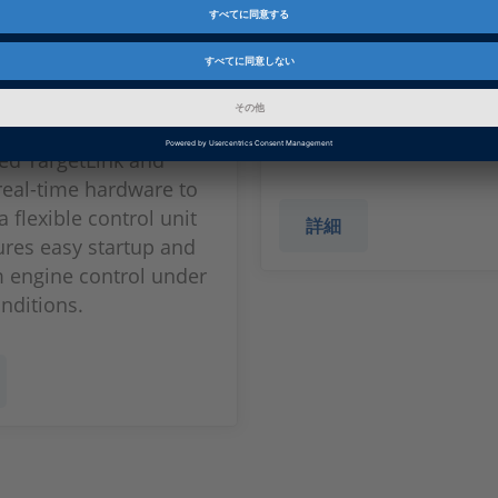
 The Cutting
CLAAS社：収穫
アシスト機能の自動化
穫時の効率を向上
ed TargetLink and
eal-time hardware to
 flexible control unit
詳細
ures easy startup and
engine control under
nditions.