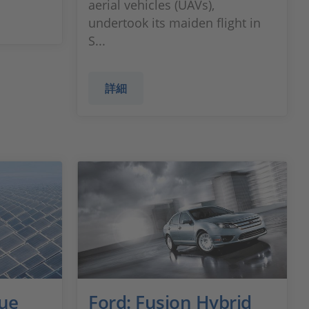
aerial vehicles (UAVs),
undertook its maiden flight in
S...
詳細
lue
Ford: Fusion Hybrid