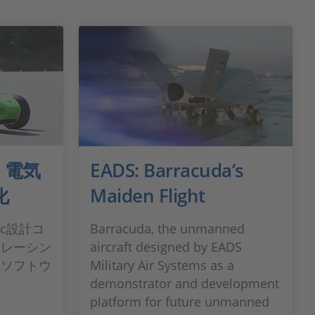
t：電気
EADS: Barracuda‘s
化
Maiden Flight
tric設計コ
Barracuda, the unmanned
動レーシン
aircraft designed by EADS
ラソフトウ
Military Air Systems as a
demonstrator and development
platform for future unmanned