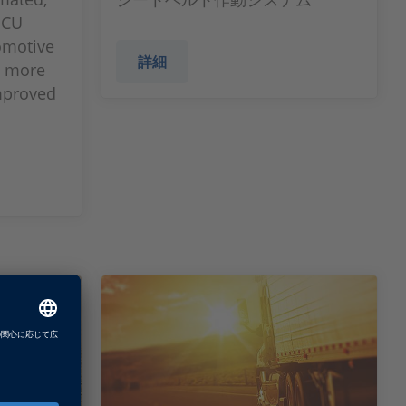
 ECU
tomotive
詳細
, more
mproved