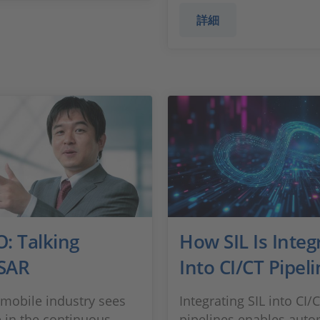
詳細
: Talking
How SIL Is Integ
SAR
Into CI/CT Pipel
mobile industry sees
Integrating SIL into CI/
e in the continuous
pipelines enables auto