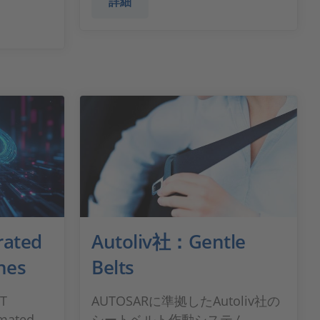
詳細
rated
Autoliv社：Gentle
ines
Belts
CT
AUTOSARに準拠したAutoliv社の
mated,
シートベルト作動システム