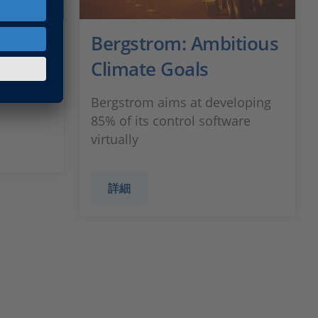
を制御
Bergstrom: Ambitious
Climate Goals
により、収
Bergstrom aims at developing
85% of its control software
virtually
詳細