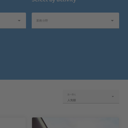
業務分野
並べ替え
人気順