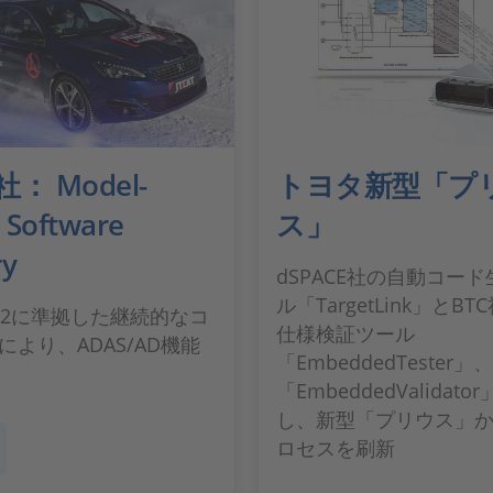
社： Model-
トヨタ新型「プ
 Software
ス」
ry
dSPACE社の自動コー
ル「TargetLink」とB
6262に準拠した継続的なコ
仕様検証ツール
により、ADAS/AD機能
「EmbeddedTester」、
「EmbeddedValidat
し、新型「プリウス」
ロセスを刷新