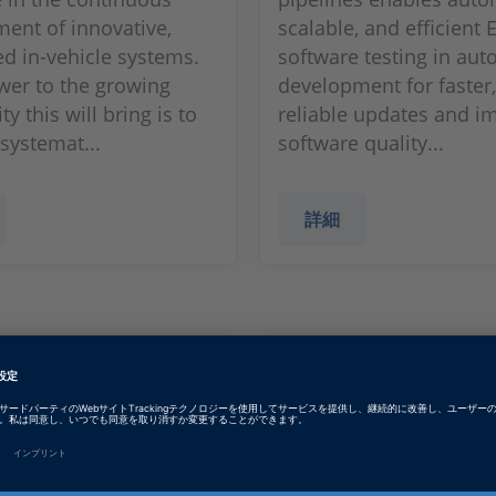
ent of innovative,
scalable, and efficient
d in-vehicle systems.
software testing in au
er to the growing
development for faster
y this will bring is to
reliable updates and i
systemat...
software quality...
詳細