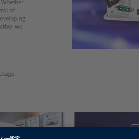
. Whether
rol of
developing
gether we
ckage,