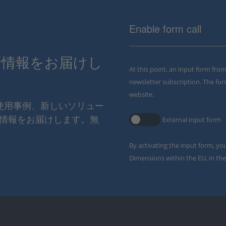
Enable form call
新情報をお届けし
At this point, an input form fro
newsletter subscription. The for
website.
の使用事例、新しいソリュー
情報をお届けします。無
External input form
By activating the input form, yo
Dimensions within the EU, in the