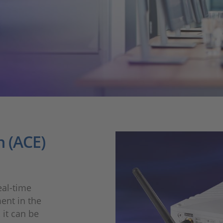
 (ACE)
eal-time
ent in the
 it can be