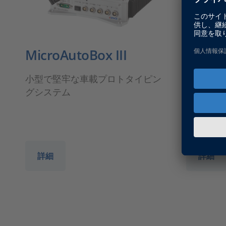
MicroAutoBox III
Confi
小型で堅牢な車載プロトタイピン
dSPAC
グシステム
に対応し
ウェア
詳細
詳細