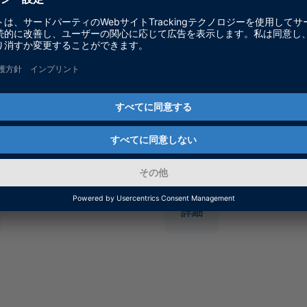
gurationDesk
Platform API Pac
Eリアルタイムハードウェア
dSPACEリアルタイムプ
た設定および実装ソフト
ームおよびdSPACE VEO
セス
詳細