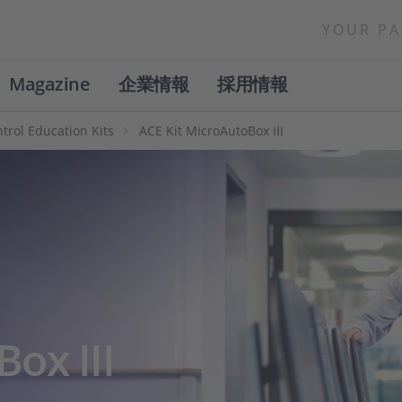
YOUR PA
Magazine
企業情報
採用情報
rol Education Kits
ACE Kit MicroAutoBox III
ox III