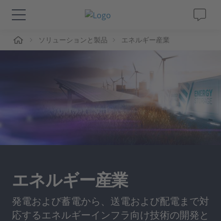
ーム
ソリューションと製品
エネルギー産業
ソリューションと製品
サポート
動画
Magazine
企業情報
エネルギー産業
採用情報
発電および蓄電から、送電および配電まで対
応するエネルギーインフラ向け技術の開発と