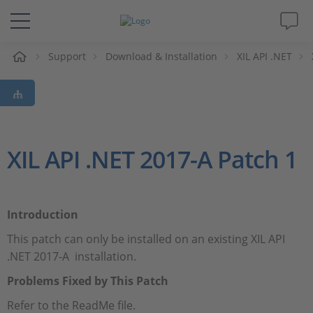
eil
Support
Download & Installation
XIL API .NET
Solutions & Produits
Support
Magazine
XIL API .NET 2017-A Patch 1
Société
Introduction
Carrières
This patch can only be installed on an existing XIL API
.NET 2017-A installation.
Problems Fixed by This Patch
Refer to the ReadMe file.