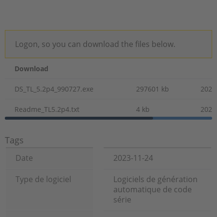
Logon, so you can download the files below.
Download
DS_TL_5.2p4_990727.exe
297601 kb
2023
Readme_TL5.2p4.txt
4 kb
2023
Tags
Date
2023-11-24
Type de logiciel
Logiciels de génération
automatique de code
série