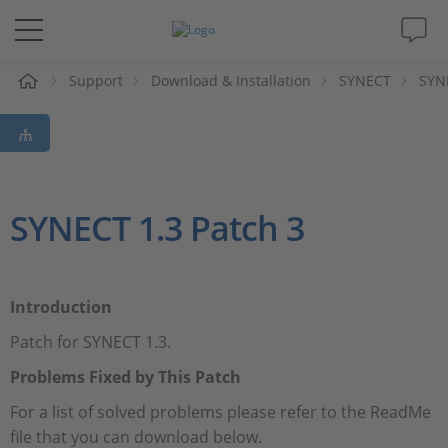
eil
Support
Download & Installation
SYNECT
SYN
Solutions & Produits
Support
Magazine
SYNECT 1.3 Patch 3
Société
Introduction
Carrières
Patch for SYNECT 1.3.
Problems Fixed by This Patch
For a list of solved problems please refer to the ReadMe
file that you can download below.