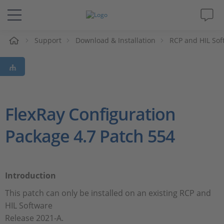
eil
Support
Download & Installation
RCP and HIL Sof
Solutions & Produits
Support
Magazine
FlexRay Configuration
Package 4.7 Patch 554
Société
Carrières
Introduction
This patch can only be installed on an existing RCP and
HIL Software
Release 2021-A.