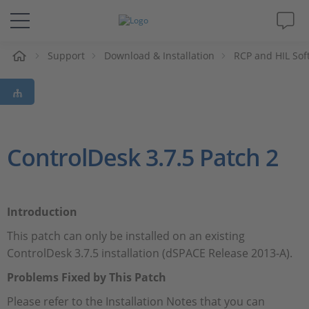
eil
Support
Download & Installation
RCP and HIL Sof
Solutions & Produits
Support
Magazine
ControlDesk 3.7.5 Patch 2
Société
Introduction
Carrières
This patch can only be installed on an existing
ControlDesk 3.7.5 installation (dSPACE Release 2013-A).
Problems Fixed by This Patch
Please refer to the Installation Notes that you can