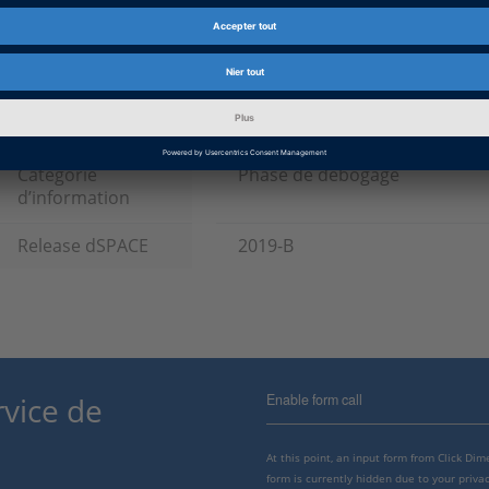
Type de logiciel
Logiciels d'expérimentation et 
les bus et réseaux, Logiciels d
Produit
ControlDesk, Matériels de pro
Type d’information
Patches
Catégorie
Phase de débogage
d’information
Release dSPACE
2019-B
Enable form call
rvice de
At this point, an input form from Click Di
form is currently hidden due to your privac