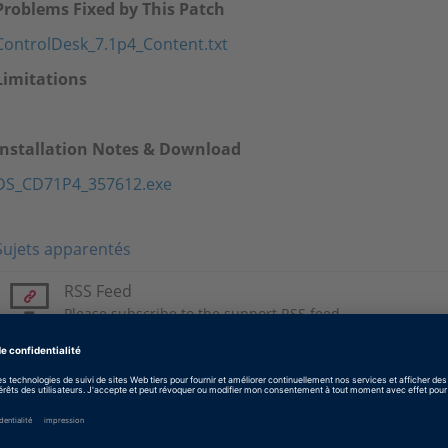
Problems Fixed by This Patch
ControlDesk_7.1p4_Content.txt
Limitations
Installation Notes & Download
DS_CD71P4_357612.exe
Sujets apparentés
RSS Feed
Please subscribe to the support RSS feed.
Tags
Date
2022-07-21