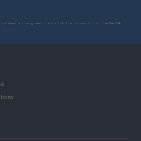
to personal data being transmitted to Click Dimensions within the EU, in the USA,
rivacy policy
.
té
itions