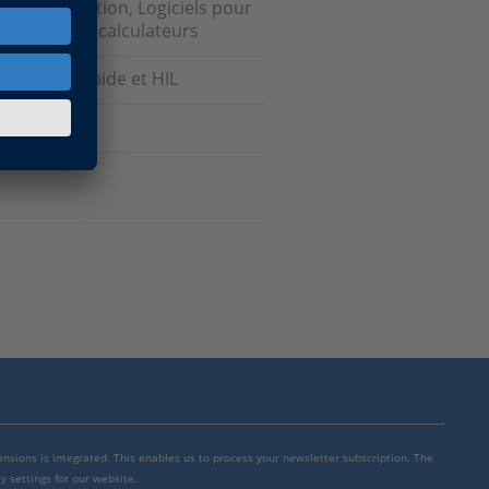
de visualisation, Logiciels pour
'interface de calculateurs
totypage rapide et HIL
mensions is integrated. This enables us to process your newsletter subscription. The
y settings for our website.