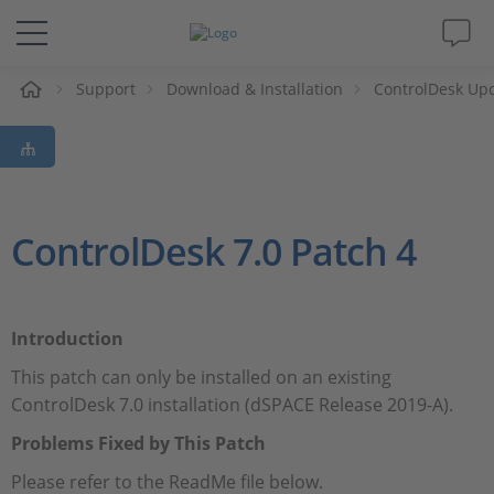
eil
Support
Download & Installation
ControlDesk Up
Solutions & Produits
Support
Magazine
ControlDesk 7.0 Patch 4
Société
Introduction
Carrières
This patch can only be installed on an existing
ControlDesk 7.0 installation (dSPACE Release 2019-A).
Problems Fixed by This Patch
Please refer to the ReadMe file below.