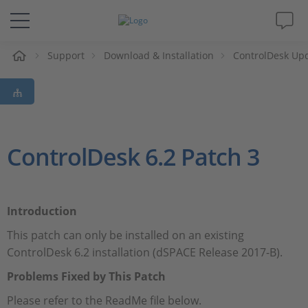
eil
Support
Download & Installation
ControlDesk Up
Solutions & Produits
Support
Magazine
ControlDesk 6.2 Patch 3
Société
Introduction
Carrières
This patch can only be installed on an existing
ControlDesk 6.2 installation (dSPACE Release 2017-B).
Problems Fixed by This Patch
Please refer to the ReadMe file below.