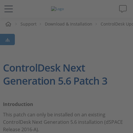
eil
Support
Download & Installation
ControlDesk Up
Solutions & Produits
Support
Magazine
ControlDesk Next
Generation 5.6 Patch 3
Société
Carrières
Introduction
This patch can only be installed on an existing
ControlDesk Next Generation 5.6 installation (dSPACE
Release 2016-A).