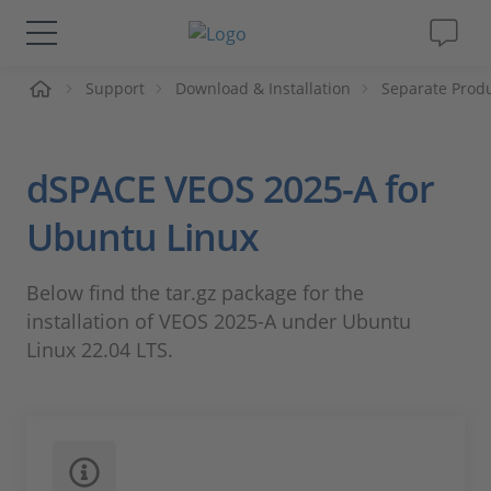
ueil
Support
Download & Installation
Separate Prod
Solutions & Produits
Support
dSPACE VEOS 2025-A for
Magazine
Ubuntu Linux
Société
Below find the tar.gz package for the
installation of VEOS 2025-A under Ubuntu
Carrières
Linux 22.04 LTS.