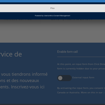
Catégorie
Phase de débogage
d’information
Release dSPACE
2013-A, Avant la 2013-A
Enable form call
rvice de
At this point, an input form from Click Di
form is currently hidden due to your privac
s vous tiendrons informé
External input form
ions et des nouveaux
nts. Inscrivez-vous ici
By activating the input form, you consent 
Canada or Australia. More on this in our
p