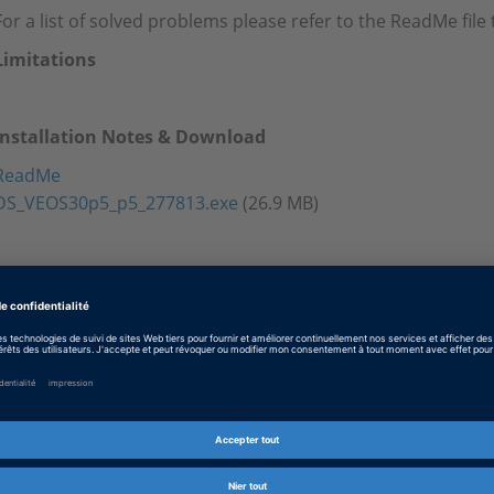
For a list of solved problems please refer to the ReadMe fil
Limitations
-
Installation Notes & Download
ReadMe
DS_VEOS30p5_p5_277813.exe
(26.9 MB)
Tags
Date
2013-11-08
Type de logiciel
Logiciels de simulation
Produit
VEOS
Type d’information
Patches