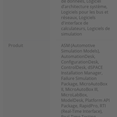
de données, Logiciel
d’architecture système,
Logiciels pour les bus et
réseaux, Logiciels
d'interface de
calculateurs, Logiciels de
simulation
Produit
ASM (Automotive
Simulation Models),
AutomationDesk,
ConfigurationDesk,
ControlDesk, dSPACE
Installation Manager,
Failure Simulation
Package, MicroAutoBox
II, MicroAutoBox III,
MicroLabBox,
ModelDesk, Platform API
Package, RapidPro, RTI
(Real-Time Interface),
Real-Time Testing,