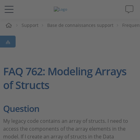
eil
Support
Base de connaissances support
Frequen
Solutions & Produits
Support
Magazine
FAQ 762: Modeling Arrays
of Structs
Société
Carrières
Question
My legacy code contains an array of structs. I need to
access the components of the array elements in the
model. If I create an array of structs in the Data