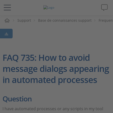
eil
Support
Base de connaissances support
Frequen
Solutions & Produits
Support
Magazine
FAQ 735: How to avoid
message dialogs appearing
Société
in automated processes
Carrières
Question
I have automated processes or any scripts in my tool