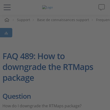
eil
Support
Base de connaissances support
Frequen
Solutions & Produits
Support
Magazine
FAQ 489: How to
downgrade the RTMaps
Société
package
Carrières
Question
How do I downgrade the RTMaps package?