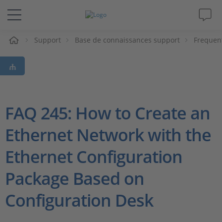
eil
Support
Base de connaissances support
Frequen
Solutions & Produits
Support
Magazine
FAQ 245: How to Create an
Ethernet Network with the
Société
Ethernet Configuration
Carrières
Package Based on
Configuration Desk