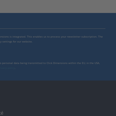
mensions is integrated. This enables us to process your newsletter subscription. The
y settings for our website.
to personal data being transmitted to Click Dimensions within the EU, in the USA,
rivacy policy
.
té