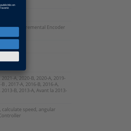
agère
, DS3001 Incremental Encoder
 Interface)
, 2021-A, 2020-B, 2020-A, 2019-
-B , 2017-A, 2016-B, 2016-A,
 2013-B, 2013-A, Avant la 2013-
 calculate speed, angular
Controller