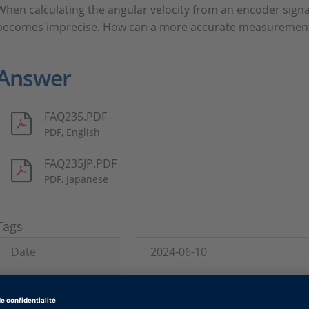
When calculating the angular velocity from an encoder signal 
becomes imprecise. How can a more accurate measurement 
Answer
FAQ235.PDF
PDF, English
FAQ235JP.PDF
PDF, Japanese
Tags
Date
2024-06-10
Type de produit
Systèmes compacts, Systèmes