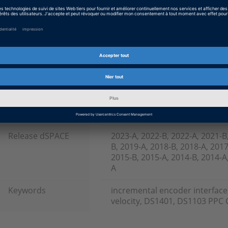
Type de matériel
Matériel PHS, Systèmes sur ét
Type de logiciel
Logiciels d’implémentation
Produit
DS1104 R&D Controller Board
Interface Board, RTI (Real-Time
Type d’information
Foire Aux Questions (FAQ)
Catégorie
Travailler avec
d’information
Release dSPACE
2023-A, 2022-B, 2022-A, 2021-B
B, 2019-A, 2018-B, 2018-A, 2017
2015-B, 2015-A, 2014-B, 2014-A,
A
Keywords
incremental encoder interface,
velocity, DS1401, DS1103 PPC 