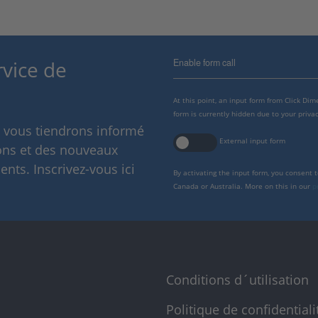
Enable form call
rvice de
At this point, an input form from Click Di
form is currently hidden due to your privac
s vous tiendrons informé
External input form
ions et des nouveaux
nts. Inscrivez-vous ici
By activating the input form, you consent 
Canada or Australia. More on this in our
p
Conditions d´utilisation
Politique de confidentiali