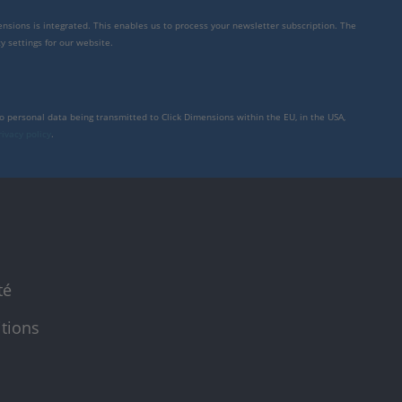
mensions is integrated. This enables us to process your newsletter subscription. The
y settings for our website.
to personal data being transmitted to Click Dimensions within the EU, in the USA,
rivacy policy
.
té
itions