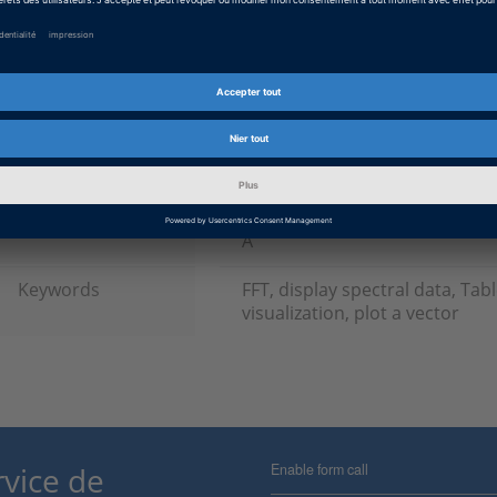
Produit
RTI (Real-Time Interface)
Type d’information
Foire Aux Questions (FAQ)
Catégorie
Travailler avec
d’information
Release dSPACE
2023-A, 2022-B, 2022-A, 2021-B
B, 2019-A, 2018-B, 2018-A, 2017
2015-B, 2015-A, 2014-B, 2014-A,
A
Keywords
FFT, display spectral data, Tab
visualization, plot a vector
Enable form call
rvice de