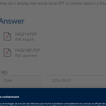
How can I display the result of an FFT or similar data in a fr
Answer
FAQ214.PDF
PDF, English
FAQ214JP.PDF
PDF, Japanese
Tags
Date
2016-09-01
Type de logiciel
Logiciels d’implémentation, Lo
visualisation