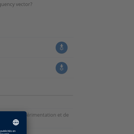
equency vector?
giciels d'expérimentation et de