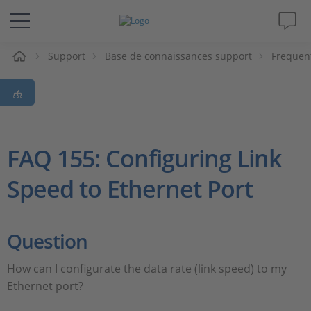
eil
Support
Base de connaissances support
Frequen
Solutions & Produits
Support
Magazine
FAQ 155: Configuring Link
Speed to Ethernet Port
Société
Carrières
Question
How can I configurate the data rate (link speed) to my
Ethernet port?