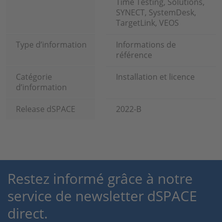
Time Testing, Solutions,
SYNECT, SystemDesk,
TargetLink, VEOS
Type d’information
Informations de
référence
Catégorie
Installation et licence
d’information
Release dSPACE
2022-B
Restez informé grâce à notre
service de newsletter dSPACE
direct.