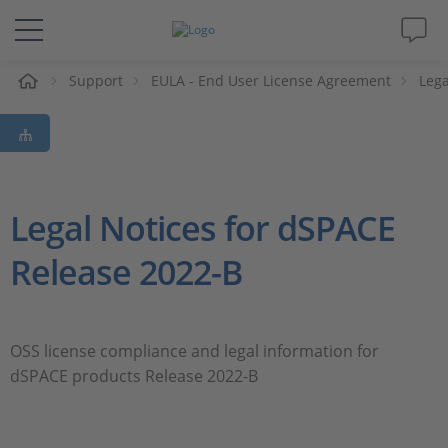
eil
Support
EULA - End User License Agreement
Lega
Solutions & Produits
Support
Magazine
Legal Notices for dSPACE
Release 2022-B
Société
Carrières
OSS license compliance and legal information for
dSPACE products Release 2022-B