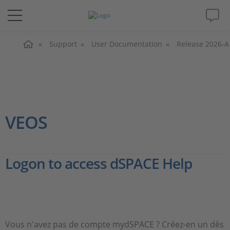
Accueil
Solutions & Produits
Support
User Documentation
Release 2026-A
Support
Magazine
VEOS
Société
Logon to access dSPACE Help
Carrières
Vous n'avez pas de compte mydSPACE ? Créez-en un dès