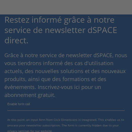
Restez informé grâce à notre
service de newsletter dSPACE
direct.
Grâce à notre service de newsletter dSPACE, nous
vous tiendrons informé des cas d'utilisation
actuels, des nouvelles solutions et des nouveaux
produits, ainsi que des formations et des
événements. Inscrivez-vous ici pour un
abonnement gratuit.
Enable form call
At this point, an input form from Click Dimensions is integrated. This enables us to
process your newsletter subscription. The form is currently hidden due to your
privacy settings for our website.