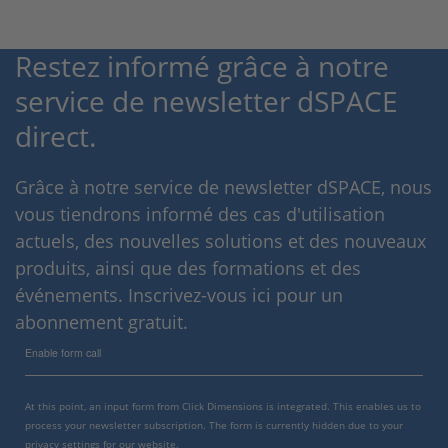
Restez informé grâce à notre
service de newsletter dSPACE
direct.
Grâce à notre service de newsletter dSPACE, nous
vous tiendrons informé des cas d'utilisation
actuels, des nouvelles solutions et des nouveaux
produits, ainsi que des formations et des
événements. Inscrivez-vous ici pour un
abonnement gratuit.
Enable form call
At this point, an input form from Click Dimensions is integrated. This enables us to
process your newsletter subscription. The form is currently hidden due to your
privacy settings for our website.