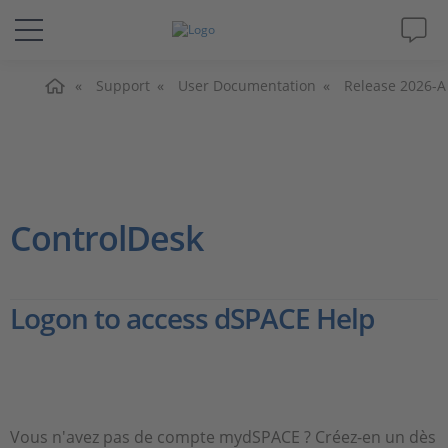
Accueil
Solutions & Produits
Support
User Documentation
Release 2026-A
Support
Magazine
ControlDesk
Société
Logon to access dSPACE Help
Carrières
Vous n'avez pas de compte mydSPACE ? Créez-en un dès