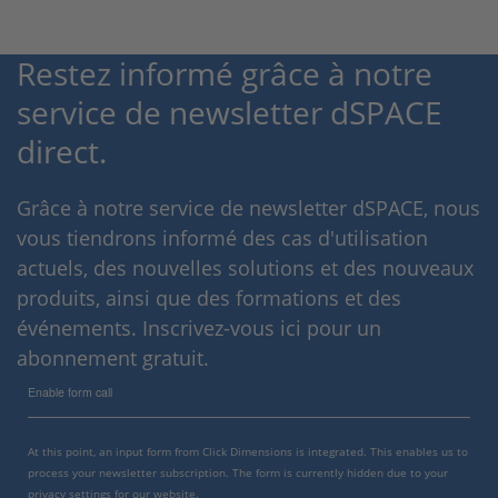
Restez informé grâce à notre
service de newsletter dSPACE
direct.
Grâce à notre service de newsletter dSPACE, nous
vous tiendrons informé des cas d'utilisation
actuels, des nouvelles solutions et des nouveaux
produits, ainsi que des formations et des
événements. Inscrivez-vous ici pour un
abonnement gratuit.
Enable form call
At this point, an input form from Click Dimensions is integrated. This enables us to
process your newsletter subscription. The form is currently hidden due to your
privacy settings for our website.