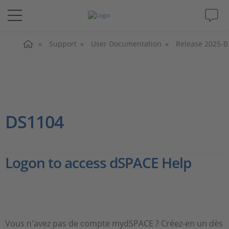
Accueil
Solutions & Produits
Support
User Documentation
Release 2025-B
Support
Magazine
DS1104
Société
Logon to access dSPACE Help
Carrières
Vous n'avez pas de compte mydSPACE ? Créez-en un dès