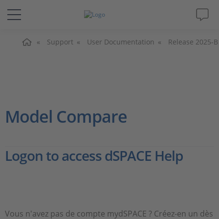
Accueil
Solutions & Produits
Support
User Documentation
Release 2025-B
Support
Magazine
Model Compare
Société
Logon to access dSPACE Help
Carrières
Vous n'avez pas de compte mydSPACE ? Créez-en un dès