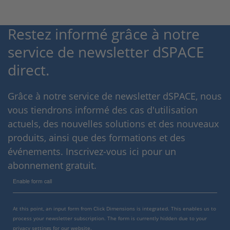
Restez informé grâce à notre
service de newsletter dSPACE
direct.
Grâce à notre service de newsletter dSPACE, nous
vous tiendrons informé des cas d'utilisation
actuels, des nouvelles solutions et des nouveaux
produits, ainsi que des formations et des
événements. Inscrivez-vous ici pour un
abonnement gratuit.
Enable form call
At this point, an input form from Click Dimensions is integrated. This enables us to
process your newsletter subscription. The form is currently hidden due to your
privacy settings for our website.