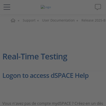
Accueil
Solutions & Produits
Support
User Documentation
Release 2025-B
Support
Magazine
Real-Time Testing
Société
Logon to access dSPACE Help
Carrières
Vous n'avez pas de compte mydSPACE ? Créez-en un dès