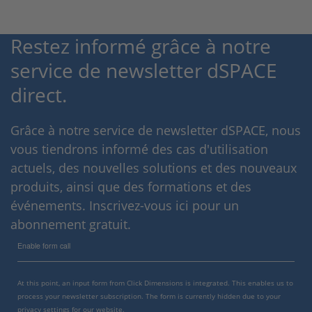
Restez informé grâce à notre
service de newsletter dSPACE
direct.
Grâce à notre service de newsletter dSPACE, nous
vous tiendrons informé des cas d'utilisation
actuels, des nouvelles solutions et des nouveaux
produits, ainsi que des formations et des
événements. Inscrivez-vous ici pour un
abonnement gratuit.
Enable form call
At this point, an input form from Click Dimensions is integrated. This enables us to
process your newsletter subscription. The form is currently hidden due to your
privacy settings for our website.