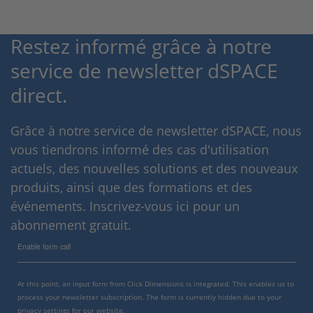
Restez informé grâce à notre
service de newsletter dSPACE
direct.
Grâce à notre service de newsletter dSPACE, nous
vous tiendrons informé des cas d'utilisation
actuels, des nouvelles solutions et des nouveaux
produits, ainsi que des formations et des
événements. Inscrivez-vous ici pour un
abonnement gratuit.
Enable form call
At this point, an input form from Click Dimensions is integrated. This enables us to
process your newsletter subscription. The form is currently hidden due to your
privacy settings for our website.