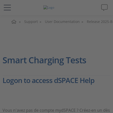
Accueil
Solutions & Produits
Support
User Documentation
Release 2025-B
Support
Magazine
Smart Charging Tests
Société
Logon to access dSPACE Help
Carrières
Vous n'avez pas de compte mydSPACE ? Créez-en un dès