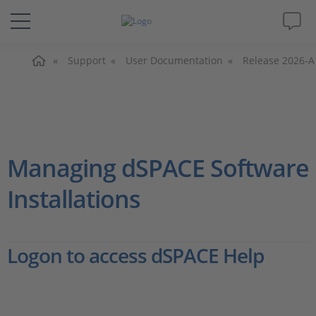
Accueil
Solutions & Produits
Support
User Documentation
Release 2026-A
Support
Magazine
Managing dSPACE Software
Société
Installations
Carrières
Logon to access dSPACE Help