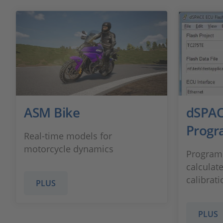
ASM Bike
dSPAC
Progr
Real-time models for
motorcycle dynamics
Programm
calculate
calibrati
PLUS
PLUS