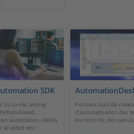
Automation SDK
AutomationDes
 SIL‑to‑HIL testing
Puissant outil de créati
Python‑based,
d’automatisation des t
ven automation, ideally
les tests HIL des calcul
r AI‑aided test