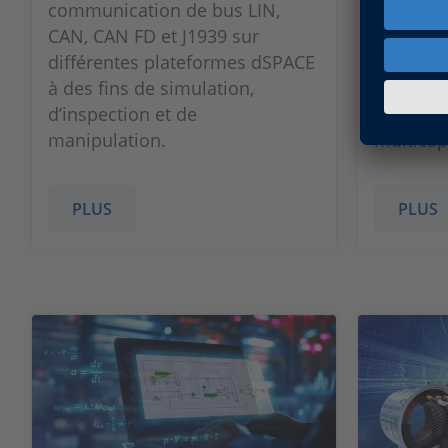
communication de bus LIN,
développ
CAN, CAN FD et J1939 sur
l’analyse
différentes plateformes dSPACE
validati
à des fins de simulation,
fusion e
d’inspection et de
capteurs
manipulation.
multicap
PLUS
PLUS