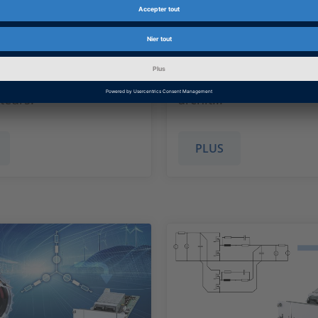
ement, les tests,
software platform that
 comparative et la
you to analyze, preview
on des algorithmes de
automated driving data
t de perception des
in the cloud, on-premis
 dans les applications
globally distributed st
teurs.
archit...
PLUS