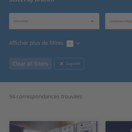
Industries
Domaines d’appl
Afficher plus de filtres
1
1
Type de produit
Type de matériel
Clear all filters
Logiciels
Types de bus et de réseaux
Types d’E/S
94 correspondances trouvées