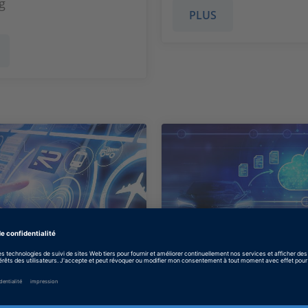
g
PLUS
ps
IVS
ement logiciel pour le
IVS is an open, cloud-