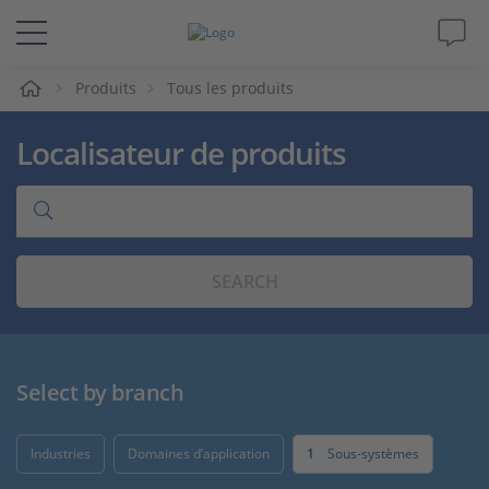
eil
Produits
Tous les produits
Solutions & Produits
Localisateur de produits
Support
Magazine
SEARCH
Société
Carrières
Select by branch
Industries
Domaines d’application
1
Sous-systèmes