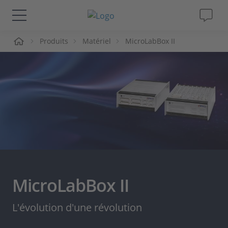
ueil
Produits
Matériel
MicroLabBox II
Solutions & Produits
Support
Magazine
Société
Carrières
MicroLabBox II
L'évolution d'une révolution