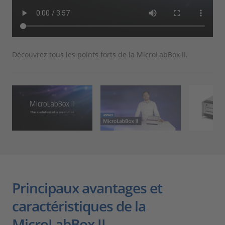
Découvrez tous les points forts de la MicroLabBox II.
Inn
Principaux avantages et
caractéristiques de la
MicroLabBox II